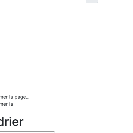
mer la page...
mer la
rier