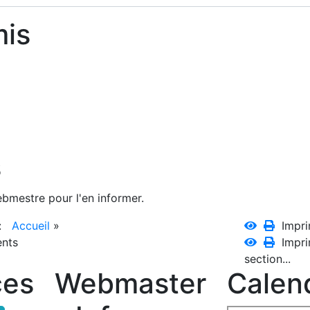
mis
s
ebmestre pour l'en informer.
 :
Accueil
»
Impri
ents
Impri
section...
ces
Webmaster
Calend